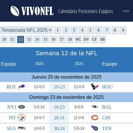
Calendario
Posiciones
Equipos
===
1
2
3
4
5
6
7
8
9
10
11
12
13
14
15
16
17
18
WC
DV
CF
SB
Semana 12 de la NFL
Equipo
2025
2025
Equipo
Jueves 20 de noviembre de 2025
BUF
19-23
HOU
12-0-5
12-0-5
Domingo 23 de noviembre de 2025
NYJ
10-23
BAL
3-0-14
8-0-9
PIT
28-31
CHI
10-0-7
11-0-6
SEA
30-24
TEN
14-0-3
3-0-14