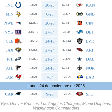
IND
20-23
KAN
8-0-9
6-0-11
MIN
6-23
GNB
9-0-8
9-1-7
NWE
26-20
CIN
14-0-3
6-0-11
NYG
27-34
DET
4-0-13
9-0-8
CLE
24-10
LVR
5-0-12
3-0-14
JAX
27-24
ARI
13-0-4
3-0-14
PHI
21-24
DAL
11-0-6
7-1-9
ATL
24-10
NOR
8-0-9
6-0-11
TAM
7-34
LAR
8-0-9
12-0-5
Lunes 24 de noviembre de 2025
CAR
9-20
SFO
8-0-9
12-0-5
Bye: Denver Broncos, Los Angeles Chargers, Miami Dolphins,
Washington Commanders