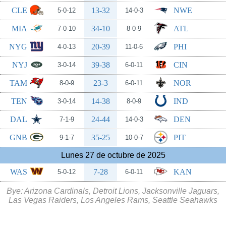
CLE
13-32
NWE
5-0-12
14-0-3
MIA
34-10
ATL
7-0-10
8-0-9
NYG
20-39
PHI
4-0-13
11-0-6
NYJ
39-38
CIN
3-0-14
6-0-11
TAM
23-3
NOR
8-0-9
6-0-11
TEN
14-38
IND
3-0-14
8-0-9
DAL
24-44
DEN
7-1-9
14-0-3
GNB
35-25
PIT
9-1-7
10-0-7
Lunes 27 de octubre de 2025
WAS
7-28
KAN
5-0-12
6-0-11
Bye: Arizona Cardinals, Detroit Lions, Jacksonville Jaguars,
Las Vegas Raiders, Los Angeles Rams, Seattle Seahawks