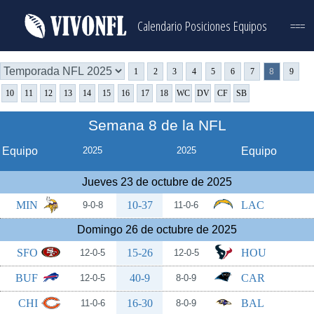
Calendario
Posiciones
Equipos
===
1
2
3
4
5
6
7
8
9
10
11
12
13
14
15
16
17
18
WC
DV
CF
SB
Semana 8 de la NFL
Equipo
2025
2025
Equipo
Jueves 23 de octubre de 2025
MIN
10-37
LAC
9-0-8
11-0-6
Domingo 26 de octubre de 2025
SFO
15-26
HOU
12-0-5
12-0-5
BUF
40-9
CAR
12-0-5
8-0-9
CHI
16-30
BAL
11-0-6
8-0-9