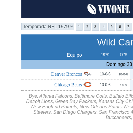
1
2
3
4
5
6
7
Wild Ca
Equipo
1979
1978
Domingo 23 
Denver Broncos
10-0-6
10-0-6
Chicago Bears
10-0-6
7-0-9
Bye: Atlanta Falcons, Baltimore Colts, Buffalo Bi
Detroit Lions, Green Bay Packers, Kansas City Ch
New England Patriots, New Orleans Saints, New 
Steelers, San Diego Chargers, San Francisco 4
Buccaneers,