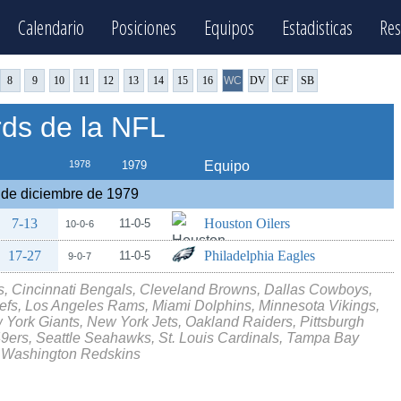
Calendario
Posiciones
Equipos
Estadisticas
Res
8
9
10
11
12
13
14
15
16
WC
DV
CF
SB
rds de la NFL
1978
1979
Equipo
de diciembre de 1979
7-13
Houston Oilers
11-0-5
10-0-6
17-27
Philadelphia Eagles
11-0-5
9-0-7
lls, Cincinnati Bengals, Cleveland Browns, Dallas Cowboys,
iefs, Los Angeles Rams, Miami Dolphins, Minnesota Vikings,
York Giants, New York Jets, Oakland Raiders, Pittsburgh
9ers, Seattle Seahawks, St. Louis Cardinals, Tampa Bay
 Washington Redskins