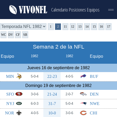
Calendario
Posiciones
Equipos
===
1
2
11
12
13
14
15
16
17
WC
DV
CF
SB
Semana 2 de la NFL
Equipo
1982
1982
Equipo
Jueves 16 de septiembre de 1982
MIN
22-23
BUF
5-0-4
4-0-5
Domingo 19 de septiembre de 1982
SFO
21-24
DEN
3-0-6
2-0-7
NYJ
31-7
NWE
6-0-3
5-0-4
NOR
10-0
CHI
4-0-5
3-0-6