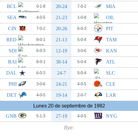
BCL
20-24
MIA
0-1-8
7-0-2
SEA
21-23
OIL
4-0-5
1-0-8
CIN
20-26
PIT
7-0-2
6-0-3
RED
21-13
TAM
8-0-1
5-0-4
SDI
12-19
KAN
6-0-3
3-0-6
RAI
38-14
ATL
8-0-1
5-0-4
DAL
24-7
SLC
6-0-3
5-0-4
PHI
24-21
CLE
3-0-6
4-0-5
DET
19-14
LAR
4-0-5
2-0-7
Lunes 20 de septiembre de 1982
GNB
27-19
NYG
5-1-3
4-0-5
Bye: