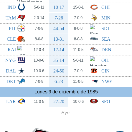
IND
10-17
CHI
5-0-11
15-0-1
TAM
7-26
MIN
2-0-14
7-0-9
PIT
44-54
SDI
7-0-9
8-0-8
CLE
13-31
SEA
8-0-8
8-0-8
RAI
17-14
DEN
12-0-4
11-0-5
NYG
35-14
OIL
10-0-6
5-0-11
DAL
24-50
CIN
10-0-6
7-0-9
DET
6-23
NWE
7-0-9
11-0-5
Lunes 9 de diciembre de 1985
LAR
27-20
SFO
11-0-5
10-0-6
Bye: