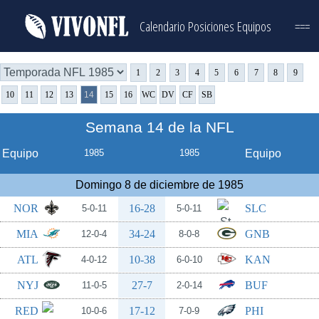
Calendario
Posiciones
Equipos
===
1
2
3
4
5
6
7
8
9
10
11
12
13
14
15
16
WC
DV
CF
SB
Semana 14 de la NFL
Equipo
1985
1985
Equipo
Domingo 8 de diciembre de 1985
NOR
16-28
SLC
5-0-11
5-0-11
MIA
34-24
GNB
12-0-4
8-0-8
ATL
10-38
KAN
4-0-12
6-0-10
NYJ
27-7
BUF
11-0-5
2-0-14
RED
17-12
PHI
10-0-6
7-0-9