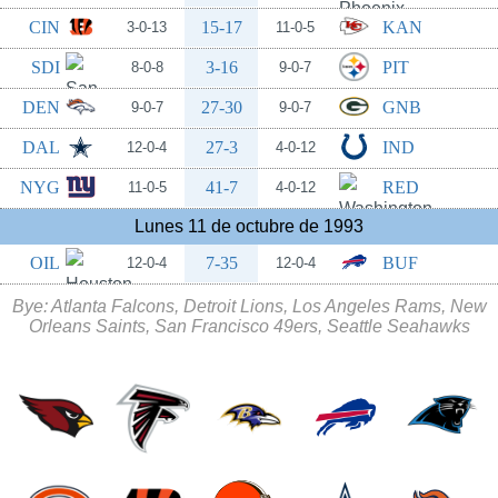
CIN
15-17
KAN
3-0-13
11-0-5
SDI
3-16
PIT
8-0-8
9-0-7
DEN
27-30
GNB
9-0-7
9-0-7
DAL
27-3
IND
12-0-4
4-0-12
NYG
41-7
RED
11-0-5
4-0-12
Lunes 11 de octubre de 1993
OIL
7-35
BUF
12-0-4
12-0-4
Bye: Atlanta Falcons, Detroit Lions, Los Angeles Rams, New
Orleans Saints, San Francisco 49ers, Seattle Seahawks