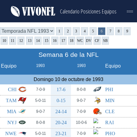
Calendario
Posiciones
Equipos
===
1
2
3
4
5
6
7
8
9
10
11
12
13
14
15
16
17
18
WC
DV
CF
SB
Semana 6 de la NFL
Equipo
1993
1993
Equipo
Domingo 10 de octubre de 1993
CHI
17-6
PHI
7-0-9
8-0-8
TAM
0-15
MIN
5-0-11
9-0-7
MIA
24-14
CLE
9-0-7
7-0-9
NYJ
20-24
RAI
8-0-8
10-0-6
NWE
23-21
PHO
5-0-11
7-0-9