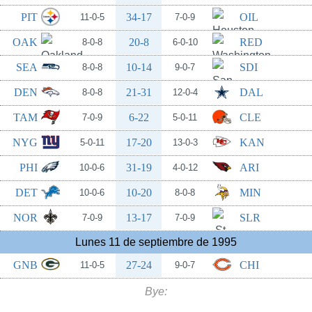
PIT
34-17
OIL
11-0-5
7-0-9
OAK
20-8
RED
8-0-8
6-0-10
SEA
10-14
SDI
8-0-8
9-0-7
DEN
21-31
DAL
8-0-8
12-0-4
TAM
6-22
CLE
7-0-9
5-0-11
NYG
17-20
KAN
5-0-11
13-0-3
PHI
31-19
ARI
10-0-6
4-0-12
DET
10-20
MIN
10-0-6
8-0-8
NOR
13-17
SLR
7-0-9
7-0-9
Lunes 11 de septiembre de 1995
GNB
27-24
CHI
11-0-5
9-0-7
Bye: