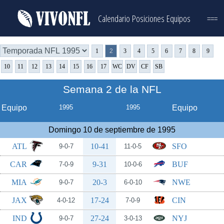
Calendario
Posiciones
Equipos
===
1
2
3
4
5
6
7
8
9
10
11
12
13
14
15
16
17
WC
DV
CF
SB
Semana 2 de la NFL
Equipo
1995
1995
Equipo
Domingo 10 de septiembre de 1995
ATL
10-41
SFO
9-0-7
11-0-5
CAR
9-31
BUF
7-0-9
10-0-6
MIA
20-3
NWE
9-0-7
6-0-10
JAX
17-24
CIN
4-0-12
7-0-9
IND
27-24
NYJ
9-0-7
3-0-13