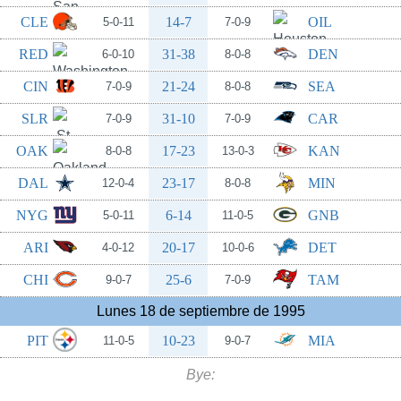
CLE
14-7
OIL
5-0-11
7-0-9
RED
31-38
DEN
6-0-10
8-0-8
CIN
21-24
SEA
7-0-9
8-0-8
SLR
31-10
CAR
7-0-9
7-0-9
OAK
17-23
KAN
8-0-8
13-0-3
DAL
23-17
MIN
12-0-4
8-0-8
NYG
6-14
GNB
5-0-11
11-0-5
ARI
20-17
DET
4-0-12
10-0-6
CHI
25-6
TAM
9-0-7
7-0-9
Lunes 18 de septiembre de 1995
PIT
10-23
MIA
11-0-5
9-0-7
Bye: