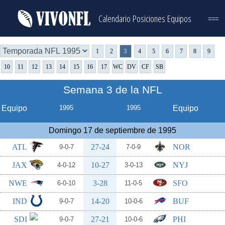
Calendario
Posiciones
Equipos
===
1
2
3
4
5
6
7
8
9
10
11
12
13
14
15
16
17
WC
DV
CF
SB
Semana 3 de la NFL
Equipo
1995
1995
Equipo
Domingo 17 de septiembre de 1995
ATL
27-24
NOR
9-0-7
7-0-9
JAX
10-27
NYJ
4-0-12
3-0-13
NWE
3-28
SFO
6-0-10
11-0-5
IND
14-20
BUF
9-0-7
10-0-6
SDI
27-21
PHI
9-0-7
10-0-6