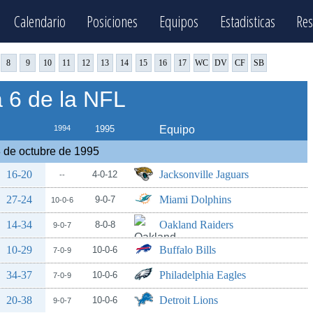
Calendario
Posiciones
Equipos
Estadisticas
Res
8
9
10
11
12
13
14
15
16
17
WC
DV
CF
SB
6 de la NFL
1994
1995
Equipo
 de octubre de 1995
16-20
Jacksonville Jaguars
4-0-12
--
27-24
Miami Dolphins
9-0-7
10-0-6
14-34
Oakland Raiders
8-0-8
9-0-7
10-29
Buffalo Bills
10-0-6
7-0-9
34-37
Philadelphia Eagles
10-0-6
7-0-9
20-38
Detroit Lions
10-0-6
9-0-7