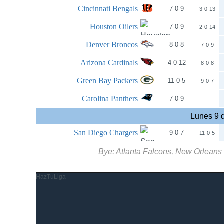
Cincinnati Bengals
7-0-9
3-0-13
Houston Oilers
7-0-9
2-0-14
Denver Broncos
8-0-8
7-0-9
Arizona Cardinals
4-0-12
8-0-8
Green Bay Packers
11-0-5
9-0-7
Carolina Panthers
7-0-9
--
Lunes 9 
San Diego Chargers
9-0-7
11-0-5
Bye: Atlanta Falcons, New Orleans 
HazTuLiga