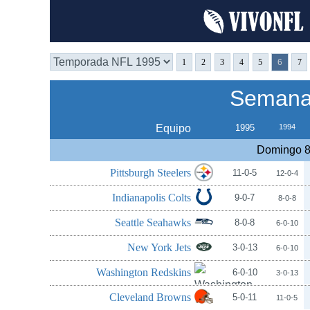
1
2
3
4
5
6
7
Semana 
Equipo
1995
1994
Domingo 8
Pittsburgh Steelers
11-0-5
12-0-4
Indianapolis Colts
9-0-7
8-0-8
Seattle Seahawks
8-0-8
6-0-10
New York Jets
3-0-13
6-0-10
Washington Redskins
6-0-10
3-0-13
Cleveland Browns
5-0-11
11-0-5