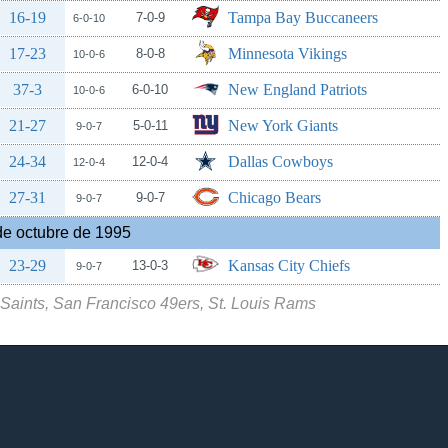
16-19
Tampa Bay Buccaneers
7-0-9
6-0-10
17-23
Minnesota Vikings
8-0-8
10-0-6
37-3
New England Patriots
6-0-10
10-0-6
21-27
New York Giants
5-0-11
9-0-7
24-34
Dallas Cowboys
12-0-4
12-0-4
27-31
Chicago Bears
9-0-7
9-0-7
de octubre de 1995
23-29
Kansas City Chiefs
13-0-3
9-0-7
Saints, San Francisco 49ers, St. Louis Rams