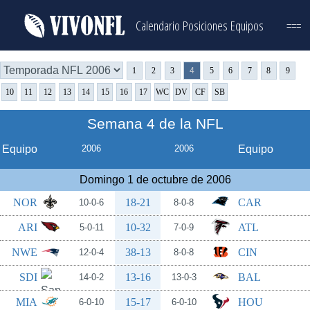
Calendario
Posiciones
Equipos
===
1
2
3
4
5
6
7
8
9
10
11
12
13
14
15
16
17
WC
DV
CF
SB
Semana 4 de la NFL
Equipo
2006
2006
Equipo
Domingo 1 de octubre de 2006
NOR
18-21
CAR
10-0-6
8-0-8
ARI
10-32
ATL
5-0-11
7-0-9
NWE
38-13
CIN
12-0-4
8-0-8
SDI
13-16
BAL
14-0-2
13-0-3
MIA
15-17
HOU
6-0-10
6-0-10