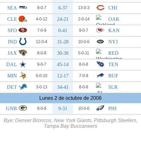
SEA
6-37
CHI
9-0-7
13-0-3
CLE
24-21
OAK
4-0-12
2-0-14
SFO
0-41
KAN
7-0-9
9-0-7
IND
31-28
NYJ
12-0-4
10-0-6
JAX
30-36
RED
8-0-8
5-0-11
DAL
45-14
TEN
9-0-7
8-0-8
MIN
12-17
BUF
6-0-10
7-0-9
DET
34-41
SLR
3-0-13
8-0-8
Lunes 2 de octubre de 2006
GNB
9-31
PHI
8-0-8
10-0-6
Bye: Denver Broncos, New York Giants, Pittsburgh Steelers,
Tampa Bay Buccaneers