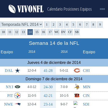
Calendario
Posiciones
Equipos
===
1
2
3
4
5
6
7
8
9
10
11
12
13
14
15
16
17
WC
DV
CF
SB
Semana 14 de la NFL
Equipo
2014
2014
Equipo
Jueves 4 de diciembre de 2014
DAL
41-28
CHI
12-0-4
5-0-11
Domingo 7 de diciembre de 2014
NYJ
24-30
MIN
4-0-12
7-0-9
PIT
42-21
CIN
11-0-5
10-1-5
NWE
23-14
SDI
12-0-4
9-0-7