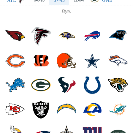
ATL
37-43
GNB
6-0-10
12-0-4
Bye: