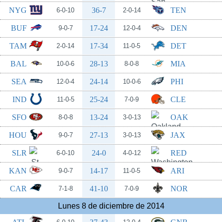
NYG
36-7
TEN
6-0-10
2-0-14
BUF
17-24
DEN
9-0-7
12-0-4
TAM
17-34
DET
2-0-14
11-0-5
BAL
28-13
MIA
10-0-6
8-0-8
SEA
24-14
PHI
12-0-4
10-0-6
IND
25-24
CLE
11-0-5
7-0-9
SFO
13-24
OAK
8-0-8
3-0-13
HOU
27-13
JAX
9-0-7
3-0-13
SLR
24-0
RED
6-0-10
4-0-12
KAN
14-17
ARI
9-0-7
11-0-5
CAR
41-10
NOR
7-1-8
7-0-9
Lunes 8 de diciembre de 2014