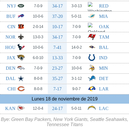
NYJ
34-17
RED
7-0-9
3-0-13
BUF
37-20
MIA
10-0-6
5-0-11
CIN
10-17
OAK
2-0-14
7-0-9
NOR
34-17
TAM
13-0-3
7-0-9
HOU
7-41
BAL
10-0-6
14-0-2
JAX
13-33
IND
6-0-10
7-0-9
DEN
23-27
MIN
7-0-9
10-0-6
DAL
35-27
DET
8-0-8
3-1-12
CHI
7-17
LAR
8-0-8
9-0-7
Lunes 18 de noviembre de 2019
KAN
24-17
LAC
12-0-4
5-0-11
Bye: Green Bay Packers, New York Giants, Seattle Seahawks,
Tennessee Titans