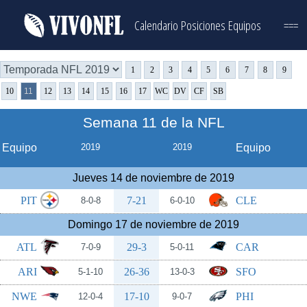
Calendario
Posiciones
Equipos
===
1
2
3
4
5
6
7
8
9
10
11
12
13
14
15
16
17
WC
DV
CF
SB
Semana 11 de la NFL
Equipo
2019
2019
Equipo
Jueves 14 de noviembre de 2019
PIT
7-21
CLE
8-0-8
6-0-10
Domingo 17 de noviembre de 2019
ATL
29-3
CAR
7-0-9
5-0-11
ARI
26-36
SFO
5-1-10
13-0-3
NWE
17-10
PHI
12-0-4
9-0-7