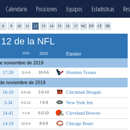
Calendario
Posiciones
Equipos
Estadisticas
Res
8
9
10
11
12
13
14
15
16
17
WC
DV
CF
SB
12 de la NFL
2018
2019
Equipo
de noviembre de 2019
17-20
Houston Texans
10-0-6
11-0-5
de noviembre de 2019
16-10
Cincinnati Bengals
2-0-14
6-0-10
3-34
New York Jets
7-0-9
4-0-12
24-41
Cleveland Browns
6-0-10
7-1-8
14-19
Chicago Bears
8-0-8
12-0-4