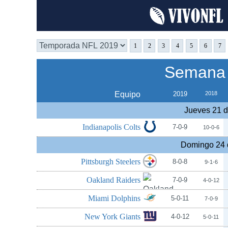
1
2
3
4
5
6
7
Semana 
Equipo
2019
2018
Jueves 21 
Indianapolis Colts
7-0-9
10-0-6
Domingo 24 
Pittsburgh Steelers
8-0-8
9-1-6
Oakland Raiders
7-0-9
4-0-12
Miami Dolphins
5-0-11
7-0-9
New York Giants
4-0-12
5-0-11