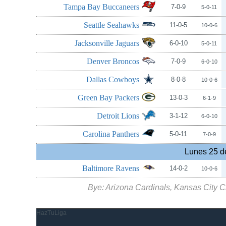
Tampa Bay Buccaneers
7-0-9
5-0-11
Seattle Seahawks
11-0-5
10-0-6
Jacksonville Jaguars
6-0-10
5-0-11
Denver Broncos
7-0-9
6-0-10
Dallas Cowboys
8-0-8
10-0-6
Green Bay Packers
13-0-3
6-1-9
Detroit Lions
3-1-12
6-0-10
Carolina Panthers
5-0-11
7-0-9
Lunes 25 d
Baltimore Ravens
14-0-2
10-0-6
Bye: Arizona Cardinals, Kansas City C
HazTuLiga