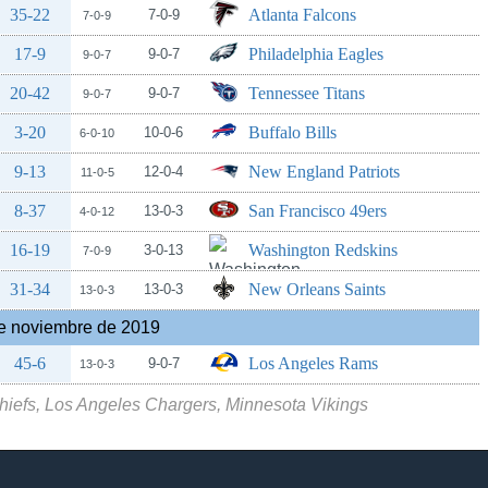
35-22
Atlanta Falcons
7-0-9
7-0-9
17-9
Philadelphia Eagles
9-0-7
9-0-7
20-42
Tennessee Titans
9-0-7
9-0-7
3-20
Buffalo Bills
10-0-6
6-0-10
9-13
New England Patriots
12-0-4
11-0-5
8-37
San Francisco 49ers
13-0-3
4-0-12
16-19
Washington Redskins
3-0-13
7-0-9
31-34
New Orleans Saints
13-0-3
13-0-3
e noviembre de 2019
45-6
Los Angeles Rams
9-0-7
13-0-3
hiefs, Los Angeles Chargers, Minnesota Vikings