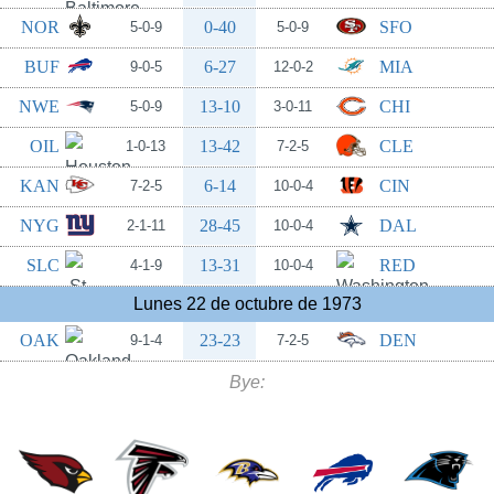
NOR
0-40
SFO
5-0-9
5-0-9
BUF
6-27
MIA
9-0-5
12-0-2
NWE
13-10
CHI
5-0-9
3-0-11
OIL
13-42
CLE
1-0-13
7-2-5
KAN
6-14
CIN
7-2-5
10-0-4
NYG
28-45
DAL
2-1-11
10-0-4
SLC
13-31
RED
4-1-9
10-0-4
Lunes 22 de octubre de 1973
OAK
23-23
DEN
9-1-4
7-2-5
Bye: