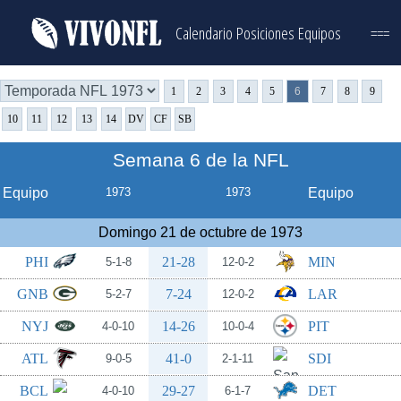
Calendario
Posiciones
Equipos
===
1
2
3
4
5
6
7
8
9
10
11
12
13
14
DV
CF
SB
Semana 6 de la NFL
Equipo
1973
1973
Equipo
Domingo 21 de octubre de 1973
PHI
21-28
MIN
5-1-8
12-0-2
GNB
7-24
LAR
5-2-7
12-0-2
NYJ
14-26
PIT
4-0-10
10-0-4
ATL
41-0
SDI
9-0-5
2-1-11
BCL
29-27
DET
4-0-10
6-1-7