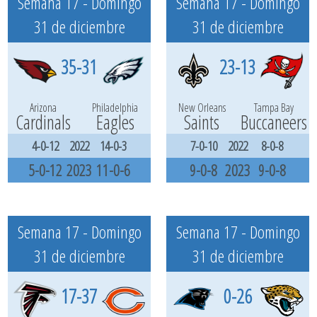
Semana 17 - Domingo
Semana 17 - Domingo
31 de diciembre
31 de diciembre
35-31
23-13
Arizona
Philadelphia
New Orleans
Tampa Bay
Cardinals
Eagles
Saints
Buccaneers
4-0-12
2022
14-0-3
7-0-10
2022
8-0-8
5-0-12
2023
11-0-6
9-0-8
2023
9-0-8
Semana 17 - Domingo
Semana 17 - Domingo
31 de diciembre
31 de diciembre
17-37
0-26