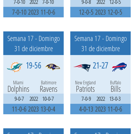
7-0-10
2022
7-0-10
9-0-8
2022
12-0-5
7-0-10
2023
11-0-6
12-0-5
2023
12-0-5
Semana 17 - Domingo
Semana 17 - Domingo
31 de diciembre
31 de diciembre
19-56
21-27
Miami
Baltimore
New England
Buffalo
Dolphins
Ravens
Patriots
Bills
9-0-7
2022
10-0-7
7-0-9
2022
13-0-3
11-0-6
2023
13-0-4
4-0-13
2023
11-0-6