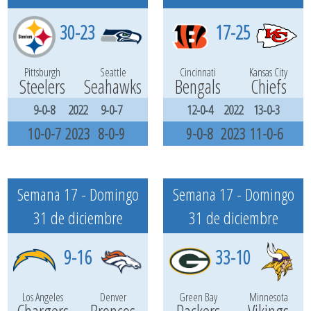
30-23
17-25
Pittsburgh
Seattle
Cincinnati
Kansas City
Steelers
Seahawks
Bengals
Chiefs
9-0-8
2022
9-0-7
12-0-4
2022
13-0-3
10-0-7
2023
8-0-9
9-0-8
2023
11-0-6
Semana 17 - Domingo
Semana 17 - Domingo
31 de diciembre
31 de diciembre
9-16
33-10
Los Angeles
Denver
Green Bay
Minnesota