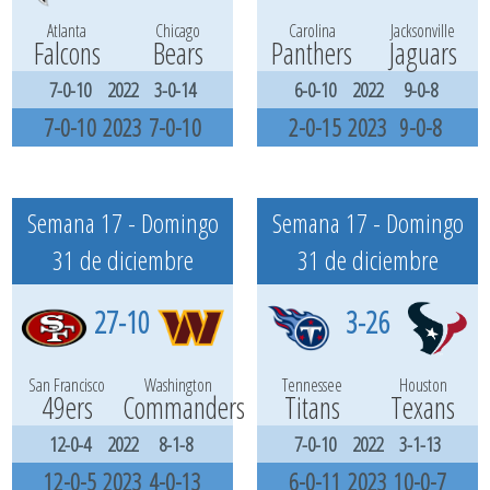
Atlanta
Chicago
Carolina
Jacksonville
Falcons
Bears
Panthers
Jaguars
7-0-10
2022
3-0-14
6-0-10
2022
9-0-8
7-0-10
2023
7-0-10
2-0-15
2023
9-0-8
Semana 17 - Domingo
Semana 17 - Domingo
31 de diciembre
31 de diciembre
27-10
3-26
San Francisco
Washington
Tennessee
Houston
49ers
Commanders
Titans
Texans
12-0-4
2022
8-1-8
7-0-10
2022
3-1-13
12-0-5
2023
4-0-13
6-0-11
2023
10-0-7