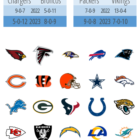
Chargers
Broncos
Packers
Vikings
9-0-7
2022
5-0-11
7-0-9
2022
13-0-4
5-0-12
2023
8-0-9
9-0-8
2023
7-0-10