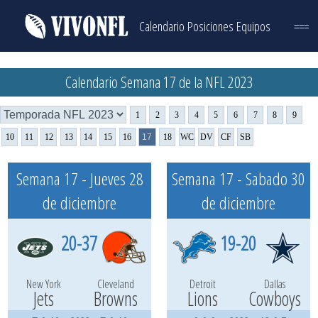
Calendario
Posiciones
Equipos
===
Calendario Semana 17 de la NFL 2023
1
2
3
4
5
6
7
8
9
10
11
12
13
14
15
16
17
18
WC
DV
CF
SB
Semana 17 - Jueves 28
Semana 17 - Sabado 30
de diciembre
de diciembre
20-37
19-20
New York
Cleveland
Detroit
Dallas
Jets
Browns
Lions
Cowboys