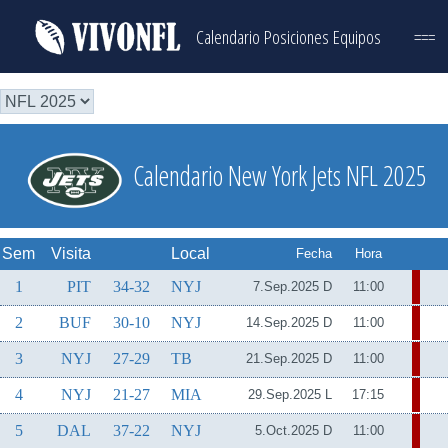
Calendario
Posiciones
Equipos
===
Calendario New York Jets NFL 2025
Sem
Visita
Local
Fecha
Hora
1
PIT
34-32
NYJ
7.Sep.2025 D
11:00
2
BUF
30-10
NYJ
14.Sep.2025 D
11:00
3
NYJ
27-29
TB
21.Sep.2025 D
11:00
4
NYJ
21-27
MIA
29.Sep.2025 L
17:15
5
DAL
37-22
NYJ
5.Oct.2025 D
11:00