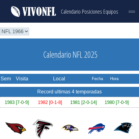
Calendario
Posiciones
Equipos
===
Calendario NFL 2025
Sem
Visita
Local
Fecha
Hora
Record ultimas 4 temporadas
1983 [7-0-9]
1982 [0-1-8]
1981 [2-0-14]
1980 [7-0-9]