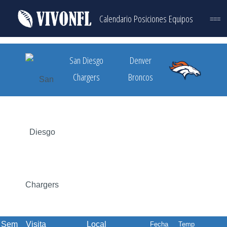
Calendario
Posiciones
Equipos
===
San Diesgo
Denver
Chargers
Broncos
Sem
Visita
Local
Fecha
Temp