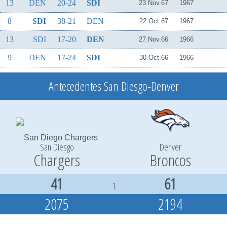
13
DEN
20-24
SDI
23.Nov.67
1967
8
SDI
38-21
DEN
22.Oct.67
1967
13
SDI
17-20
DEN
27.Nov.66
1966
9
DEN
17-24
SDI
30.Oct.66
1966
Antecedentes San Diesgo-Denver
San Diesgo
Denver
Chargers
Broncos
41
61
1
2075
2194