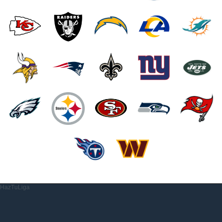
HazTuLiga