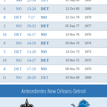
3
NO
22-14
DET
18.Sep.88
1988
6
NO
13-24
DET
12.Oct.80
1980
8
DET
7-17
NO
21.Oct.79
1979
2
NO
19-23
DET
25.Sep.77
1977
10
DET
16-17
NO
14.Nov.76
1976
8
NO
14-19
DET
03.Nov.74
1974
5
DET
13-20
NO
14.Oct.73
1973
10
NO
14-27
DET
19.Nov.72
1972
8
DET
17-19
NO
08.Nov.70
1970
11
NO
20-20
DET
24.Nov.68
1968
Antecedentes New Orleans-Detroit