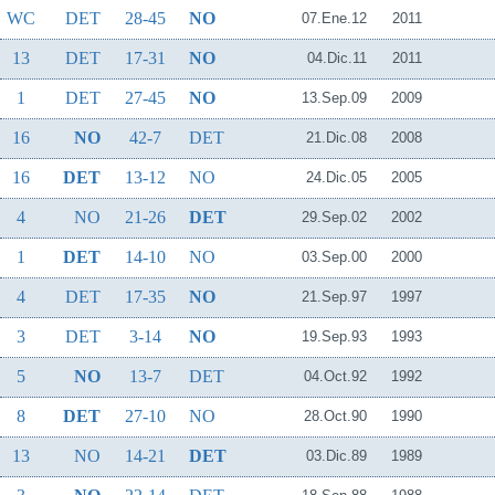
WC
DET
28-45
NO
07.Ene.12
2011
13
DET
17-31
NO
04.Dic.11
2011
1
DET
27-45
NO
13.Sep.09
2009
16
NO
42-7
DET
21.Dic.08
2008
16
DET
13-12
NO
24.Dic.05
2005
4
NO
21-26
DET
29.Sep.02
2002
1
DET
14-10
NO
03.Sep.00
2000
4
DET
17-35
NO
21.Sep.97
1997
3
DET
3-14
NO
19.Sep.93
1993
5
NO
13-7
DET
04.Oct.92
1992
8
DET
27-10
NO
28.Oct.90
1990
13
NO
14-21
DET
03.Dic.89
1989