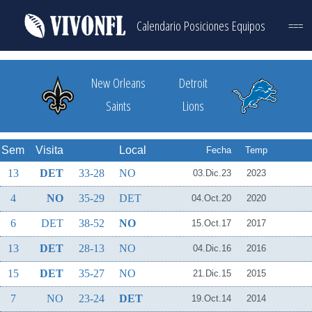
Calendario
Posiciones
Equipos
===
New Orleans
Detroit
Saints
Lions
Sem
Visita
Local
Fecha
Temp
13
DET
33-28
NO
03.Dic.23
2023
4
NO
35-29
DET
04.Oct.20
2020
6
DET
38-52
NO
15.Oct.17
2017
13
DET
28-13
NO
04.Dic.16
2016
15
DET
35-27
NO
21.Dic.15
2015
7
NO
23-24
DET
19.Oct.14
2014