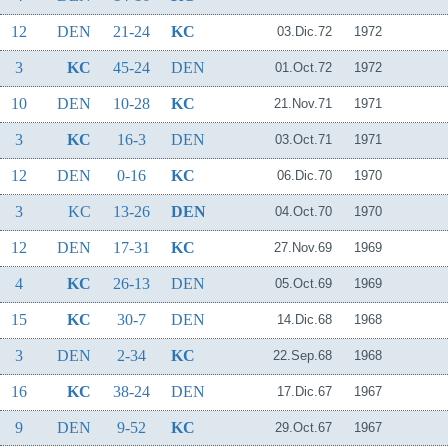
12
DEN
21-24
KC
03.Dic.72
1972
3
KC
45-24
DEN
01.Oct.72
1972
10
DEN
10-28
KC
21.Nov.71
1971
3
KC
16-3
DEN
03.Oct.71
1971
12
DEN
0-16
KC
06.Dic.70
1970
3
KC
13-26
DEN
04.Oct.70
1970
12
DEN
17-31
KC
27.Nov.69
1969
4
KC
26-13
DEN
05.Oct.69
1969
15
KC
30-7
DEN
14.Dic.68
1968
3
DEN
2-34
KC
22.Sep.68
1968
16
KC
38-24
DEN
17.Dic.67
1967
9
DEN
9-52
KC
29.Oct.67
1967