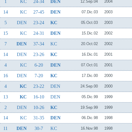
1
KC
24-34
DEN
12.Sep.04
2004
14
KC
27-45
DEN
07.Dic.03
2003
5
DEN
23-24
KC
05.Oct.03
2003
15
KC
24-31
DEN
15.Dic.02
2002
7
DEN
37-34
KC
20.Oct.02
2002
14
DEN
23-26
KC
16.Dic.01
2001
4
KC
6-20
DEN
07.Oct.01
2001
16
DEN
7-20
KC
17.Dic.00
2000
4
KC
23-22
DEN
24.Sep.00
2000
13
KC
16-10
DEN
05.Dic.99
1999
2
DEN
10-26
KC
19.Sep.99
1999
14
KC
31-35
DEN
06.Dic.98
1998
11
DEN
30-7
KC
16.Nov.98
1998