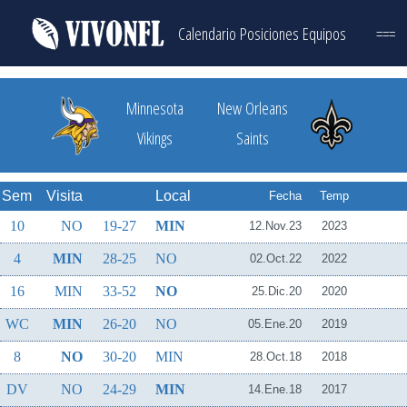
Calendario
Posiciones
Equipos
===
Minnesota
New Orleans
Vikings
Saints
Sem
Visita
Local
Fecha
Temp
10
NO
19-27
MIN
12.Nov.23
2023
4
MIN
28-25
NO
02.Oct.22
2022
16
MIN
33-52
NO
25.Dic.20
2020
WC
MIN
26-20
NO
05.Ene.20
2019
8
NO
30-20
MIN
28.Oct.18
2018
DV
NO
24-29
MIN
14.Ene.18
2017