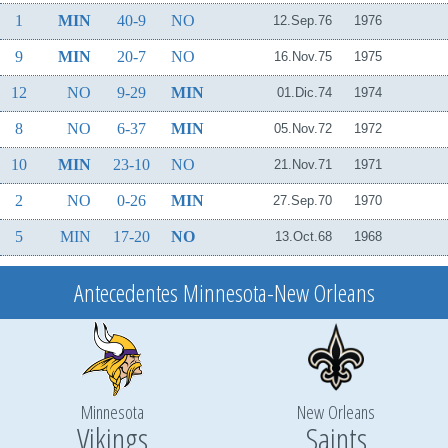
1
MIN
40-9
NO
12.Sep.76
1976
9
MIN
20-7
NO
16.Nov.75
1975
12
NO
9-29
MIN
01.Dic.74
1974
8
NO
6-37
MIN
05.Nov.72
1972
10
MIN
23-10
NO
21.Nov.71
1971
2
NO
0-26
MIN
27.Sep.70
1970
5
MIN
17-20
NO
13.Oct.68
1968
Antecedentes Minnesota-New Orleans
Minnesota
New Orleans
Vikings
Saints