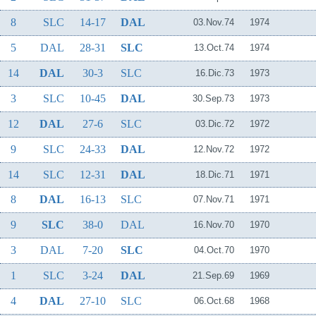
8
SLC
14-17
DAL
03.Nov.74
1974
5
DAL
28-31
SLC
13.Oct.74
1974
14
DAL
30-3
SLC
16.Dic.73
1973
3
SLC
10-45
DAL
30.Sep.73
1973
12
DAL
27-6
SLC
03.Dic.72
1972
9
SLC
24-33
DAL
12.Nov.72
1972
14
SLC
12-31
DAL
18.Dic.71
1971
8
DAL
16-13
SLC
07.Nov.71
1971
9
SLC
38-0
DAL
16.Nov.70
1970
3
DAL
7-20
SLC
04.Oct.70
1970
1
SLC
3-24
DAL
21.Sep.69
1969
4
DAL
27-10
SLC
06.Oct.68
1968