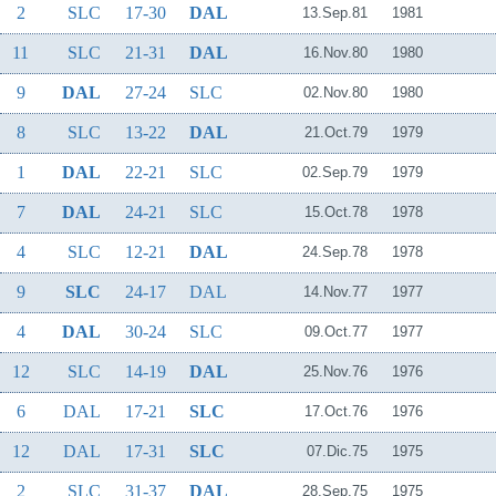
2
SLC
17-30
DAL
13.Sep.81
1981
11
SLC
21-31
DAL
16.Nov.80
1980
9
DAL
27-24
SLC
02.Nov.80
1980
8
SLC
13-22
DAL
21.Oct.79
1979
1
DAL
22-21
SLC
02.Sep.79
1979
7
DAL
24-21
SLC
15.Oct.78
1978
4
SLC
12-21
DAL
24.Sep.78
1978
9
SLC
24-17
DAL
14.Nov.77
1977
4
DAL
30-24
SLC
09.Oct.77
1977
12
SLC
14-19
DAL
25.Nov.76
1976
6
DAL
17-21
SLC
17.Oct.76
1976
12
DAL
17-31
SLC
07.Dic.75
1975
2
SLC
31-37
DAL
28.Sep.75
1975