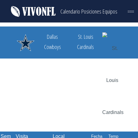
Calendario
Posiciones
Equipos
===
Dallas
St. Louis
Cowboys
Cardinals
Sem
Visita
Local
Fecha
Temp